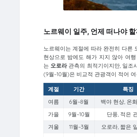
노르웨이 일주, 언제 떠나야 할
노르웨이는 계절에 따라 완전히 다른 모
현상으로 밤에도 해가 지지 않아 여행 
는
오로라
관측의 최적기이지만, 일조시간
(9월~10월)은 비교적 관광객이 적어 
계절
기간
특징
여름
6월~8월
백야 현상, 온
가을
9월~10월
단풍, 적은 
겨울
11월~3월
오로라, 짧은