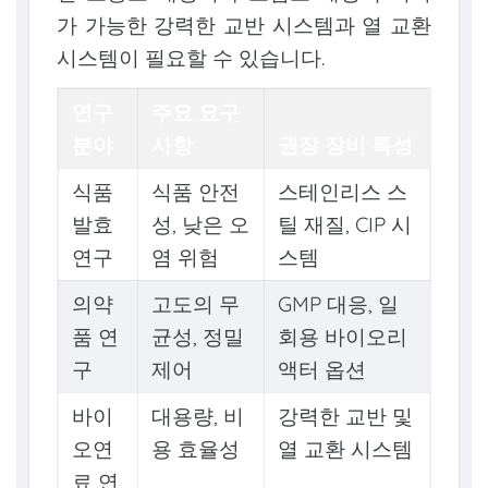
가 가능한 강력한 교반 시스템과 열 교환
시스템이 필요할 수 있습니다.
연구
주요 요구
분야
사항
권장 장비 특성
식품
식품 안전
스테인리스 스
발효
성, 낮은 오
틸 재질, CIP 시
연구
염 위험
스템
의약
고도의 무
GMP 대응, 일
품 연
균성, 정밀
회용 바이오리
구
제어
액터 옵션
바이
대용량, 비
강력한 교반 및
오연
용 효율성
열 교환 시스템
료 연