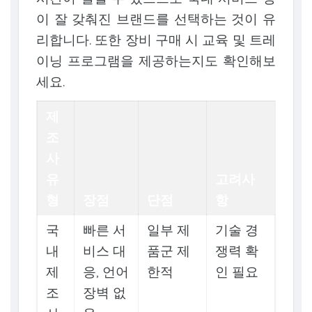
이 잘 갖춰진 브랜드를 선택하는 것이 유
리합니다. 또한 장비 구매 시 교육 및 트레
이닝 프로그램을 제공하는지도 확인해보
세요.
제
조
사
유
고려사
형
장점
단점
항
국
빠른 서
일부 제
기술 경
내
비스 대
품군 제
쟁력 확
제
응, 언어
한적
인 필요
조
장벽 없