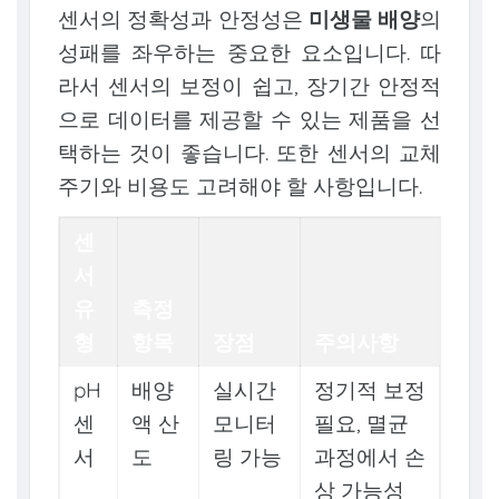
센서의 정확성과 안정성은
미생물 배양
의
성패를 좌우하는 중요한 요소입니다. 따
라서 센서의 보정이 쉽고, 장기간 안정적
으로 데이터를 제공할 수 있는 제품을 선
택하는 것이 좋습니다. 또한 센서의 교체
주기와 비용도 고려해야 할 사항입니다.
센
서
유
측정
형
항목
장점
주의사항
pH
배양
실시간
정기적 보정
센
액 산
모니터
필요, 멸균
서
도
링 가능
과정에서 손
상 가능성