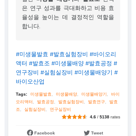
은 연구 성과를 극대화하고 비용 효
율성을 높이는 데 결정적인 역할을
합니다.
#미생물발효 #발효실험장비 #바이오리
액터 #발효조 #미생물배양 #발효공정 #
연구장비 #실험실장비 #미생물배양기 #
바이오산업
Tags:
미생물발효
미생물배양
미생물배양기
바이
오리액터
발효공정
발효실험장비
발효연구
발효
조
실험실장비
연구실장비
4.6
/
5138
rates
Facebook
Tweet