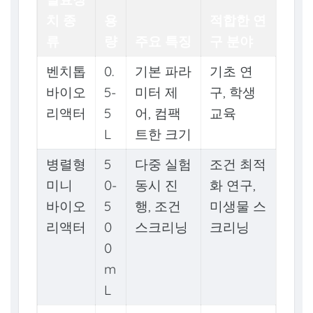
치 종
용
적합한 연
류
량
주요 특징
구 분야
벤치톱
0.
기본 파라
기초 연
바이오
5-
미터 제
구, 학생
리액터
5
어, 컴팩
교육
L
트한 크기
병렬형
5
다중 실험
조건 최적
미니
0-
동시 진
화 연구,
바이오
5
행, 조건
미생물 스
리액터
0
스크리닝
크리닝
0
m
L