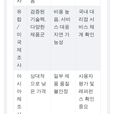
사
음
유
검증된
비용 높
국내 대
럽
기술력,
음, 서비
리점 서
/
다양한
스 대응
비스 체
미
제품군
지연 가
계 확인
국
능성
제
조
사
아
상대적
일부 제
사용자
시
으로 낮
품 품질
평가 및
아
은 가격
불안정
레퍼런
제
스 확인
조
중요