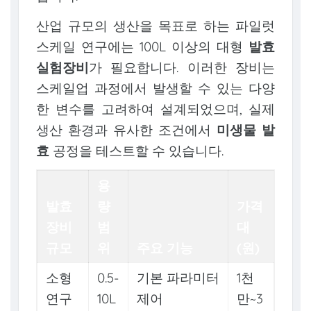
산업 규모의 생산을 목표로 하는 파일럿
스케일 연구에는 100L 이상의 대형
발효
실험장비
가 필요합니다. 이러한 장비는
스케일업 과정에서 발생할 수 있는 다양
한 변수를 고려하여 설계되었으며, 실제
생산 환경과 유사한 조건에서
미생물 발
효
공정을 테스트할 수 있습니다.
용
발효
량
가격
장비
범
대
규모
위
주요 기능
(원)
소형
0.5-
기본 파라미터
1천
연구
10L
제어
만~3