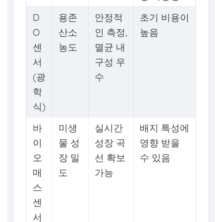
D
용존
안정적
초기 비용이
O
산소
인 측정,
높음
센
농도
멸균 내
서
구성 우
(광
수
학
식)
바
미생
실시간
배지 특성에
이
물 성
성장 곡
영향 받을
오
장 밀
선 확보
수 있음
매
도
가능
스
센
서