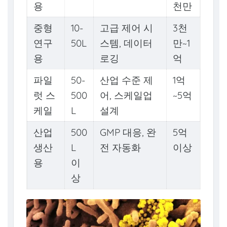
용
천만
중형
10-
고급 제어 시
3천
연구
50L
스템, 데이터
만~1
용
로깅
억
파일
50-
산업 수준 제
1억
럿 스
500
어, 스케일업
~5억
케일
L
설계
산업
500
GMP 대응, 완
5억
생산
L
전 자동화
이상
용
이
상