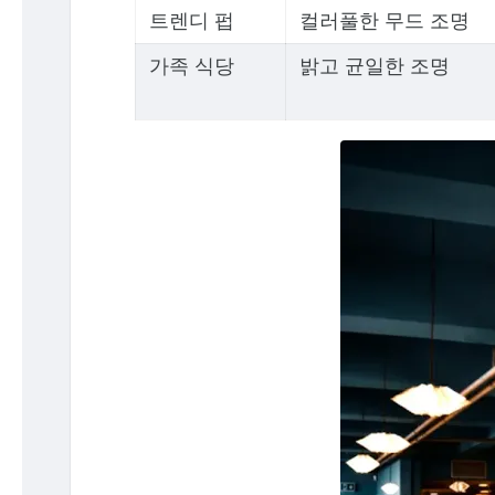
트렌디 펍
컬러풀한 무드 조명
가족 식당
밝고 균일한 조명