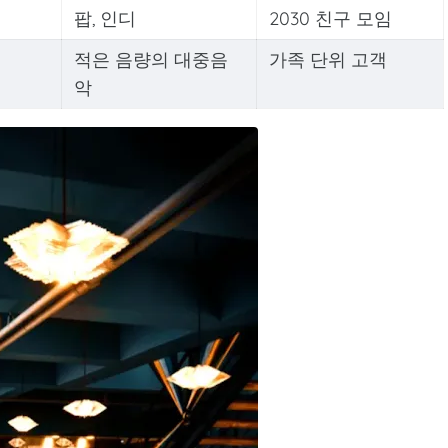
팝, 인디
2030 친구 모임
적은 음량의 대중음
가족 단위 고객
악