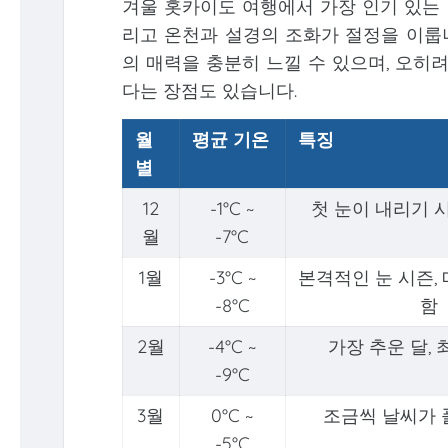
겨울 홋카이도 여행에서 가장 인기 있는 
리고 온천과 설경의 조화가 절정을 이룹니
의 매력을 충분히 느낄 수 있으며, 오히
다는 장점도 있습니다.
월
평균 기온
특징
별
12
-1°C ~
첫 눈이 내리기 
월
-7°C
1월
-3°C ~
본격적인 눈 시즌,
-8°C
함
2월
-4°C ~
가장 추운 달,
-9°C
3월
0°C ~
조금씩 날씨가 
-5°C