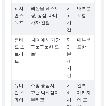
피셔
해산물 레스토
2-
대부분
맨스
랑, 상점, 바다
3
포함
워프
사자 관찰
시
간
롬바
'세계에서 가장
3
대부분
드 스
구불구불한 도
0
포함
트리
로'
분
트
-1
시
간
유니
쇼핑 중심지,
2-
일부
언 스
고급 백화점과
3
패키지
퀘어
부티크
시
에 포