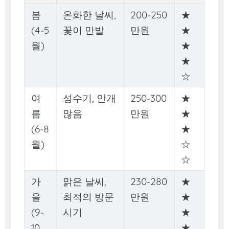
봄
온화한 날씨,
200-250
★
(4-5
꽃이 만발
만원
★
월)
★
★
☆
여
성수기, 안개
250-300
★
름
많음
만원
★
(6-8
★
월)
☆
☆
가
맑은 날씨,
230-280
★
을
최적의 방문
만원
★
(9-
시기
★
10
★