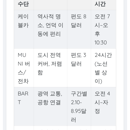
수단
시간
케이
역사적 명
편도 8
오전 7
블카
소, 언덕 이
달러
시~오
동에 편리
후
10:30
MU
도시 전역
편도 3
24시간
NI 버
커버, 저렴
달러
(노선
스/
함
별 상
전차
이)
BAR
광역 교통,
구간별
오전 4
T
공항 연결
2.10-
시~자
8.95달
정
러