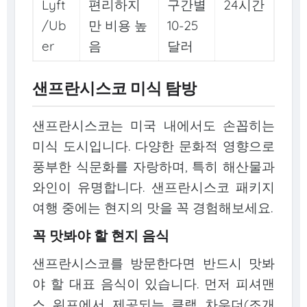
Lyft
편리하지
구간별
24시간
/Ub
만 비용 높
10-25
er
음
달러
샌프란시스코 미식 탐방
샌프란시스코는 미국 내에서도 손꼽히는
미식 도시입니다. 다양한 문화적 영향으로
풍부한 식문화를 자랑하며, 특히 해산물과
와인이 유명합니다. 샌프란시스코 패키지
여행 중에는 현지의 맛을 꼭 경험해보세요.
꼭 맛봐야 할 현지 음식
샌프란시스코를 방문한다면 반드시 맛봐
야 할 대표 음식이 있습니다. 먼저 피셔맨
스 워프에서 제공되는 클램 차우더(조개