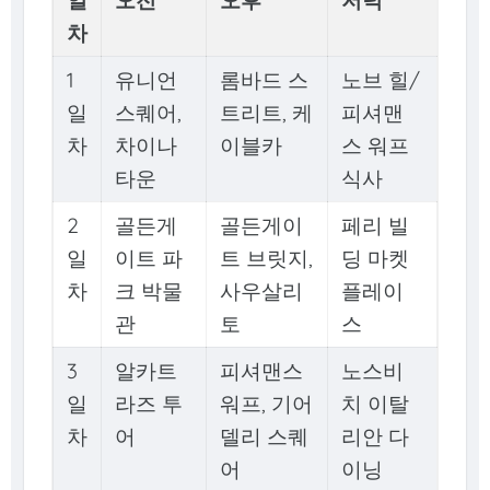
차
1
유니언
롬바드 스
노브 힐/
일
스퀘어,
트리트, 케
피셔맨
차
차이나
이블카
스 워프
타운
식사
2
골든게
골든게이
페리 빌
일
이트 파
트 브릿지,
딩 마켓
차
크 박물
사우살리
플레이
관
토
스
3
알카트
피셔맨스
노스비
일
라즈 투
워프, 기어
치 이탈
차
어
델리 스퀘
리안 다
어
이닝