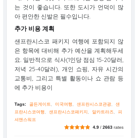
는 것이 좋습니다. 또한 도시가 언덕이 많
아 편안한 신발은 필수입니다.
추가 비용 계획
샌프란시스코 패키지 여행에 포함되지 않
은 항목에 대비해 추가 예산을 계획해두세
요. 일반적으로 식사(1인당 점심 15-20달러,
저녁 25-40달러), 개인 쇼핑, 자유 시간의
교통비, 그리고 특별 활동이나 쇼 관람 등
에 추가 비용이
Tags:
골든게이트
미국여행
샌프란시스코관광
샌
프란시스코여행
샌프란시스코패키지
알카트라즈
피
셔맨스워프
4.9
/
2663
rates