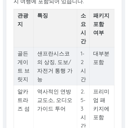
지 여행에 포함되어 있습니다.
관광
특징
소
패키지
지
요
포함
시
여부
간
골든
샌프란시스코
1-
대부분
게이
의 상징, 도보/
2
포함
트 브
자전거 통행 가
시
릿지
능
간
알카
역사적인 연방
2.
프리미
트라
교도소, 오디오
5-
엄 패
즈 섬
가이드 투어
3
키지에
시
포함
간