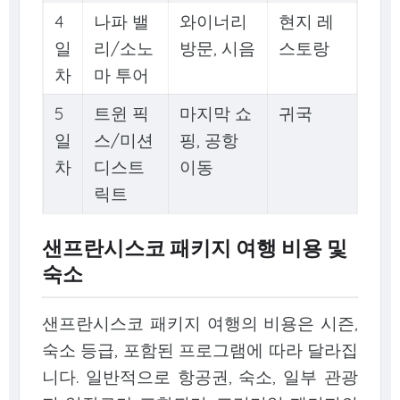
4
나파 밸
와이너리
현지 레
일
리/소노
방문, 시음
스토랑
차
마 투어
5
트윈 픽
마지막 쇼
귀국
일
스/미션
핑, 공항
차
디스트
이동
릭트
샌프란시스코 패키지 여행 비용 및
숙소
샌프란시스코 패키지 여행의 비용은 시즌,
숙소 등급, 포함된 프로그램에 따라 달라집
니다. 일반적으로 항공권, 숙소, 일부 관광