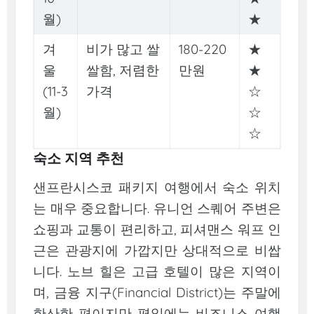
월)
★
겨
비가 많고 쌀
180-220
★
울
쌀함, 저렴한
만원
★
(11-3
가격
☆
월)
☆
☆
숙소 지역 추천
샌프란시스코 패키지 여행에서 숙소 위치
는 매우 중요합니다. 유니언 스퀘어 주변은
쇼핑과 교통이 편리하고, 피셔맨스 워프 인
근은 관광지에 가깝지만 상대적으로 비쌉
니다. 노브 힐은 고급 호텔이 많은 지역이
며, 금융 지구(Financial District)는 주말에
한산한 편이지만 평일에는 비즈니스 여행