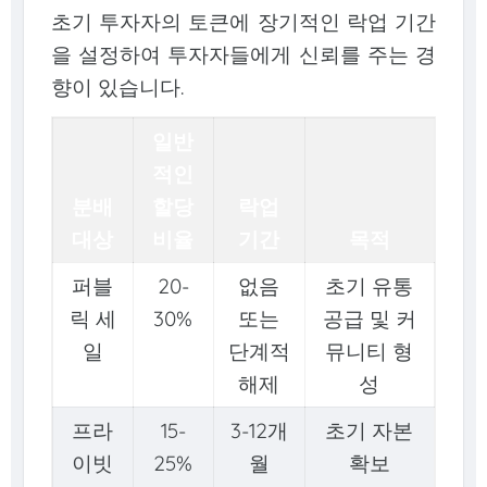
초기 투자자의 토큰에 장기적인 락업 기간
을 설정하여 투자자들에게 신뢰를 주는 경
향이 있습니다.
일반
적인
분배
할당
락업
대상
비율
기간
목적
퍼블
20-
없음
초기 유통
릭 세
30%
또는
공급 및 커
일
단계적
뮤니티 형
해제
성
프라
15-
3-12개
초기 자본
이빗
25%
월
확보