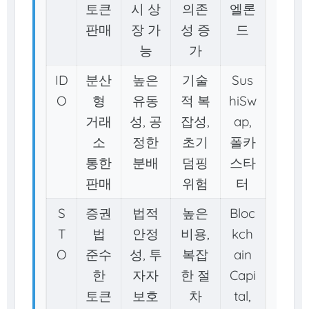
토큰
시 상
의존
엘론
판매
장 가
성 증
드
능
가
ID
분산
높은
기술
Sus
O
형
유동
적 복
hiSw
거래
성, 공
잡성,
ap,
소
정한
초기
폴카
통한
분배
덤핑
스타
판매
위험
터
S
증권
법적
높은
Bloc
T
법
안정
비용,
kch
O
준수
성, 투
복잡
ain
한
자자
한 절
Capi
토큰
보호
차
tal,