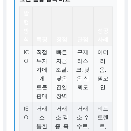
발
행
방
성공
식
특징
장점
단점
사례
IC
직접
빠른
규제
이더
O
투자
자금
리스
리
자에
조달,
크, 낮
움,
게
낮은
은 신
필코
토큰
진입
뢰도
인
판매
장벽
IE
거래
거래
거래
비트
O
소
소 검
소 수
토렌
통한
증, 즉
수료,
트,