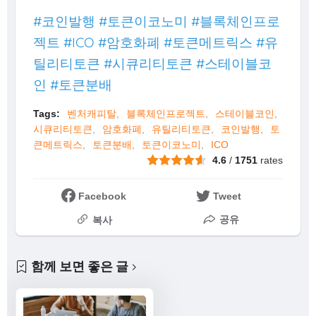
#코인발행 #토큰이코노미 #블록체인프로
젝트 #ICO #암호화폐 #토큰메트릭스 #유
틸리티토큰 #시큐리티토큰 #스테이블코
인 #토큰분배
Tags:
벤처캐피탈
블록체인프로젝트
스테이블코인
시큐리티토큰
암호화폐
유틸리티토큰
코인발행
토
큰메트릭스
토큰분배
토큰이코노미
ICO
4.6
/
1751
rates
Facebook
Tweet
공유
복사
함께 보면 좋은 글