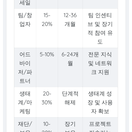
세일
팀/창
15-
12-36
팀 인센티
업자
20%
개월
브 및 장기
적 참여 유
도
어드
5-10%
6-24개
전문 지식
바이
월
및 네트워
저/파
크 지원
트너
생태
20-
단계적
생태계 성
계/마
30%
해제
장 및 사용
케팅
자 확보
재단/
10-
장기
프로젝트