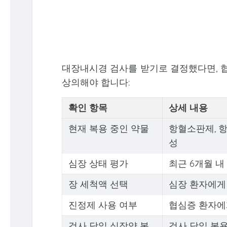
대장내시경 검사를 받기로 결정했다면, 협
상의해야 합니다:
확인 항목
상세 내용
현재 복용 중인 약물
항혈소판제, 항
성
심장 상태 평가
최근 6개월 내
장 세척액 선택
심장 환자에게
진정제 사용 여부
협심증 환자에
검사 당일 심장약 복
검사 당일 복