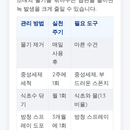
녹 발생을 크게 줄일 수 있습니다.
관리 방법
실천
필요 도구
주기
물기 제거
매일
마른 수건
사용
후
중성세제
2주에
중성세제, 부
세척
1회
드러운 스폰지
식초수 닦
월 1회
식초와 물(1:3
기
비율)
방청 스프
3개월
방청 스프레이
레이 도포
에 1회