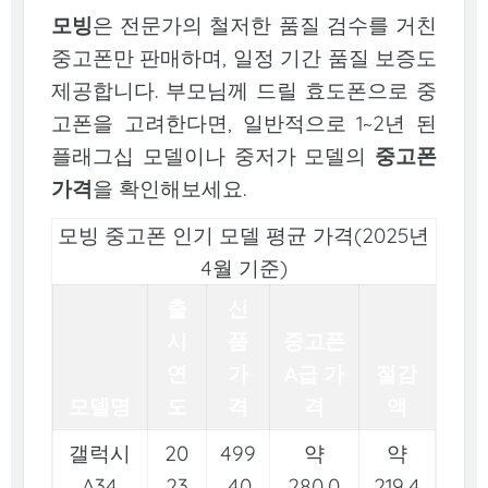
모빙
은 전문가의 철저한 품질 검수를 거친
중고폰만 판매하며, 일정 기간 품질 보증도
제공합니다. 부모님께 드릴 효도폰으로 중
고폰을 고려한다면, 일반적으로 1~2년 된
플래그십 모델이나 중저가 모델의
중고폰
가격
을 확인해보세요.
모빙 중고폰 인기 모델 평균 가격(2025년
4월 기준)
출
신
시
품
중고폰
연
가
A급 가
절감
모델명
도
격
격
액
갤럭시
20
499
약
약
A34
23
,40
280,0
219,4