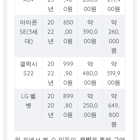
년
0원
00원
00원
아이폰
20
650
약
약
SE(3세
22
,00
390,0
260,
대)
년
0원
00원
000
원
갤럭시
20
999
약
약
S22
22
,90
480,0
519,9
년
0원
00원
00원
LG 벨
20
899
약
약
벳
20
,80
250,0
649,
년
0원
00원
800
원
위 표에서 볼 수 있듯이,
모빙
을 통해 구매