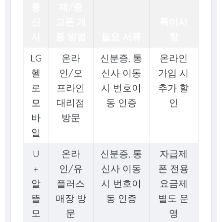
통
제/중
신
고폰 개
특이사
사
통 방법
필요 서류
항
LG
온라
신분증, 통
온라인
헬
인/오
신사 이동
가입 시
로
프라인
시 번호이
추가 할
모
대리점
동 인증
인
바
방문
일
U
온라
신분증, 통
자급제
+
인/유
신사 이동
폰 전용
알
플러스
시 번호이
요금제
뜰
매장 방
동 인증
별도 운
모
문
영