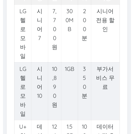
LG
시
7,
30
2
시니어
헬
니
7
0M
0
전용 할
로
어
0
B
0
인
모
7
0
분
바
원
일
LG
시
10
1GB
3
부가서
헬
니
,8
5
비스 무
로
어
9
0
료
모
10
0
분
바
원
일
U+
데
12
1.5
10
데이터