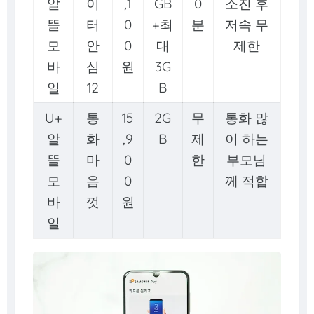
알
이
,1
GB
0
소진 후
뜰
터
0
+최
분
저속 무
모
안
0
대
제한
바
심
원
3G
일
12
B
U+
통
15
2G
무
통화 많
알
화
,9
B
제
이 하는
뜰
마
0
한
부모님
모
음
0
께 적합
바
껏
원
일