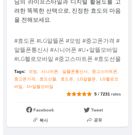
님의 라이프스타일과 디지털 활용도를 고
려한 똑똑한 선택으로, 진정한 효도의 마음
을 전해보세요.
#효도폰 #LG알뜰폰 #모빙 #중고폰가격 #
알뜰폰통신사 #시니어폰 #U+알뜰모바일
#LG헬로모바일 #중고스마트폰 #효도선물
Tags:
모빙
시니어폰
알뜰폰통신사
중고스마트폰
중고폰가격
효도선물
효도폰
LG알뜰폰
LG헬로모
바일
U+알뜰모바일
5
/
7231
rates
Facebook
Tweet
공유
복사