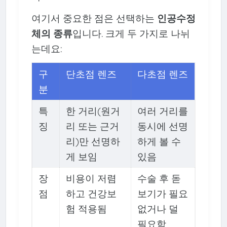
여기서 중요한 점은 선택하는
인공수정
체의 종류
입니다. 크게 두 가지로 나뉘
는데요:
구
단초점 렌즈
다초점 렌즈
분
특
한 거리(원거
여러 거리를
징
리 또는 근거
동시에 선명
리)만 선명하
하게 볼 수
게 보임
있음
장
비용이 저렴
수술 후 돋
점
하고 건강보
보기가 필요
험 적용됨
없거나 덜
필요함