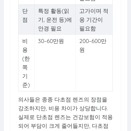
단
특정 활동(읽
고가이며 적
점
기, 운전 등)에
응 기간이
안경 필요
필요함
비
30~60만원
200~600만
용
원
(한
쪽
기
준)
의사들은 종종 다초점 렌즈의 장점을
강조하지만, 비용 차이가 상당합니다.
실제로 단초점 렌즈는 건강보험이 적용
되어 부담이 크게 줄어들지만, 다초점