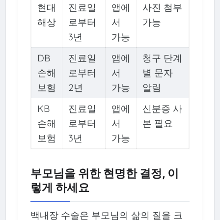
현대
진료일
앱에
사진 첨부
해상
로부터
서
가능
3년
가능
DB
진료일
앱에
청구 단계
손해
로부터
서
별 문자
보험
2년
가능
알림
KB
진료일
앱에
신분증 사
손해
로부터
서
본 필요
보험
3년
가능
부모님을 위한 현명한 결정, 이
렇게 하세요
백내장 수술은 부모님의 삶의 질을 크