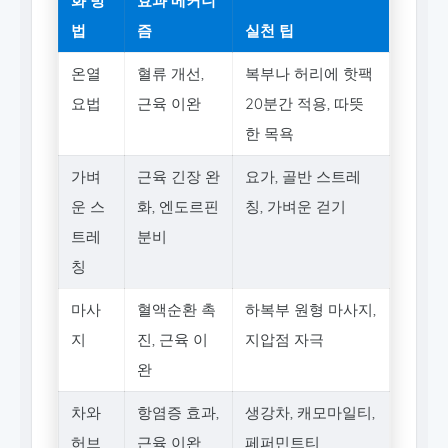
화 방
효과 메커니
법
즘
실천 팁
온열
혈류 개선,
복부나 허리에 핫팩
요법
근육 이완
20분간 적용, 따뜻
한 목욕
가벼
근육 긴장 완
요가, 골반 스트레
운 스
화, 엔도르핀
칭, 가벼운 걷기
트레
분비
칭
마사
혈액순환 촉
하복부 원형 마사지,
지
진, 근육 이
지압점 자극
완
차와
항염증 효과,
생강차, 캐모마일티,
허브
근육 이완
페퍼민트티