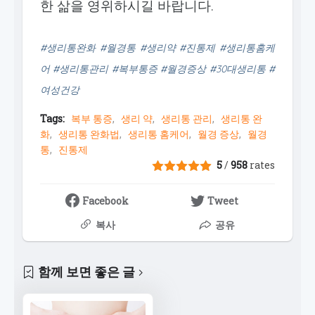
한 삶을 영위하시길 바랍니다.
#생리통완화 #월경통 #생리약 #진통제 #생리통홈케
어 #생리통관리 #복부통증 #월경증상 #30대생리통 #
여성건강
Tags:
복부 통증
생리 약
생리통 관리
생리통 완
화
생리통 완화법
생리통 홈케어
월경 증상
월경
통
진통제
5
/
958
rates
Facebook
Tweet
복사
공유
함께 보면 좋은 글