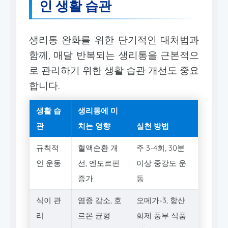
인 생활 습관
생리통 완화를 위한 단기적인 대처법과
함께, 매달 반복되는 생리통을 근본적으
로 관리하기 위한 생활 습관 개선도 중요
합니다.
생활 습
생리통에 미
관
치는 영향
실천 방법
규칙적
혈액순환 개
주 3-4회, 30분
인 운동
선, 엔도르핀
이상 중강도 운
증가
동
식이 관
염증 감소, 호
오메가-3, 항산
리
르몬 균형
화제 풍부 식품