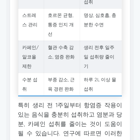
섭취
스트레
호르몬 균형,
명상, 심호흡, 충
스 관리
통증 인지 개
분한 수면
선
카페인/
혈관 수축 감
생리 전후 일주
알코올
소, 염증 완화
일 섭취량 줄이
제한
기
수분 섭
부종 감소, 근
하루 2L 이상 물
취
육 경련 완화
섭취
특히 생리 전 1주일부터 항염증 작용이
있는 음식을 충분히 섭취하고 염분과 당
분, 카페인 섭취를 줄이는 것이 도움이
될 수 있습니다. 연구에 따르면 이러한