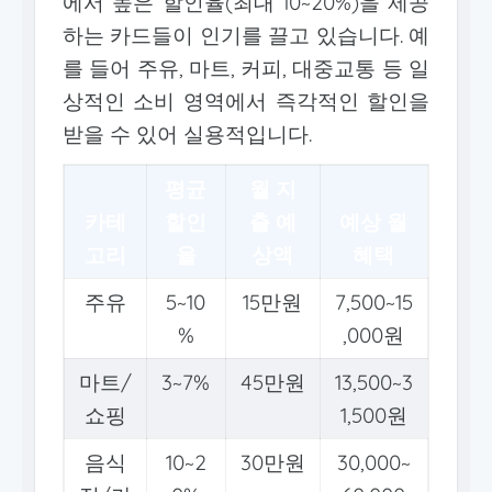
에서 높은 할인율(최대 10~20%)을 제공
하는 카드들이 인기를 끌고 있습니다. 예
를 들어 주유, 마트, 커피, 대중교통 등 일
상적인 소비 영역에서 즉각적인 할인을
받을 수 있어 실용적입니다.
평균
월 지
카테
할인
출 예
예상 월
고리
율
상액
혜택
주유
5~10
15만원
7,500~15
%
,000원
마트/
3~7%
45만원
13,500~3
쇼핑
1,500원
음식
10~2
30만원
30,000~