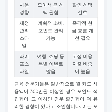
사용
모아서 큰 혜
할인 혜택
성향
택 원함
선호
재정
계획적 소비,
즉각적 현
관리
포인트 관리
금 흐름 개
스타
가능
선 필요
일
라이
여행, 쇼핑 등
고정 비용
프스
특별 이벤트
지출 비중
타일
많음
이 높음
금융 전문가들은 일반적으로 월 카드 사
용액이 300만원 이상인 경우 포인트 적
립형이, 그 이하인 경우 할인형이 더 유
리한 경향이 있다고 조언합니다. 이는 포