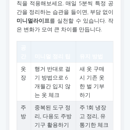
칙을 적용해보세요. 매일 5분씩 특정 공
간을 정리하는 습관을 들이면, 부담 없이
미니멀라이프
를 실천할 수 있습니다. 작
은 변화가 모여 큰 차이를 만듭니다.
공
간
미니멀 정리 팁
유지 방법
옷
행거 반대로 걸
새 옷 구매
장
기 방법으로 6
시 기존 옷
개월간 입지 않
한 벌 기부
는 옷 체크
하기
주
중복된 도구 정
주 1회 냉장
방
리, 다용도 주방
고 정리, 유
기구 활용하기
통기한 체크