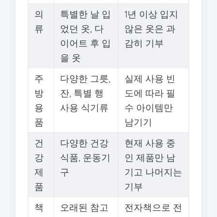
의
특별한 날 입
1년 이상 입지
류
었던 옷, 다
않은 옷은 과
이어트 후 입
감히 기부
을 옷
주
다양한 그릇,
실제 사용 빈
방
잔, 특별 행
도에 따라 필
용
사용 식기류
수 아이템만
품
남기기
건
다양한 건강
현재 사용 중
강
식품, 운동기
인 제품만 남
제
구
기고 나머지는
품
기부
책
오래된 참고
전자책으로 전