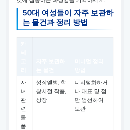
50대 여성들이 자주 보관하
는 물건과 정리 방법
카
테
고
자주 보관하
미니멀 정리
리
는 물건
방법
자
성장앨범, 학
디지털화하거
녀
창시절 작품,
나 대표 몇 점
관
상장
만 엄선하여
련
보관
물
품