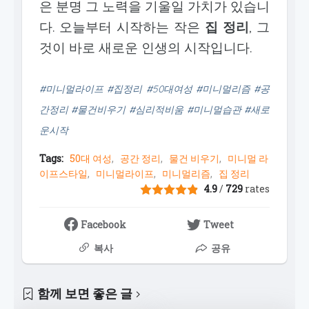
은 분명 그 노력을 기울일 가치가 있습니
다. 오늘부터 시작하는 작은
집 정리
, 그
것이 바로 새로운 인생의 시작입니다.
#미니멀라이프 #집정리 #50대여성 #미니멀리즘 #공
간정리 #물건비우기 #심리적비움 #미니멀습관 #새로
운시작
Tags:
50대 여성
공간 정리
물건 비우기
미니멀 라
이프스타일
미니멀라이프
미니멀리즘
집 정리
4.9
/
729
rates
Facebook
Tweet
복사
공유
함께 보면 좋은 글