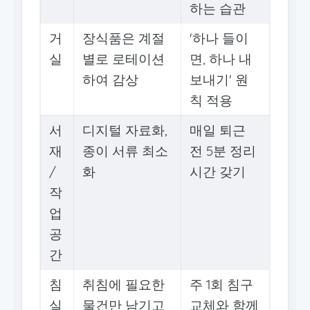
하는 습관
거
장식품은 계절
'하나 들이
실
별로 로테이션
면, 하나 내
하여 감상
보내기' 원
칙 적용
서
디지털 자료화,
매일 퇴근
재
종이 서류 최소
전 5분 정리
/
화
시간 갖기
작
업
공
간
침
취침에 필요한
주 1회 침구
실
물건만 남기고
교체와 함께