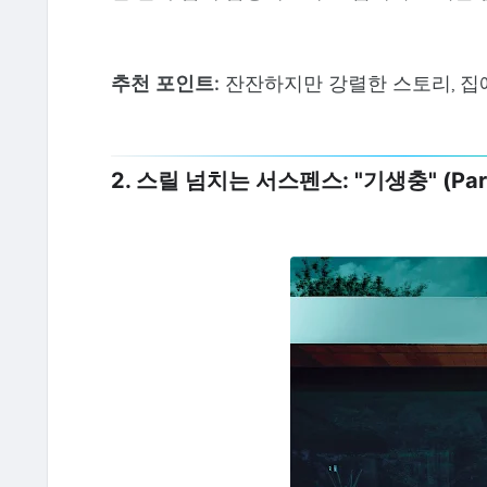
추천 포인트:
잔잔하지만 강렬한 스토리, 집에
2. 스릴 넘치는 서스펜스: "기생충" (Paras