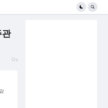
주관
0
 감