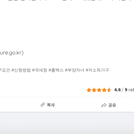
e.go.kr)
구요건 #신청방법 #국세청 #홈택스 #부양자녀 #저소득가구
4.6
/
9
ra
복사
공유